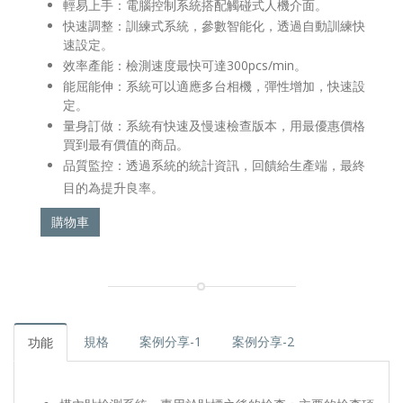
輕易上手：電腦控制系統搭配觸碰式人機介面。
快速調整：訓練式系統，參數智能化，透過自動訓練快
速設定。
效率產能：檢測速度最快可達300pcs/min。
能屈能伸：系統可以適應多台相機，彈性增加，快速設
定。
量身訂做：系統有快速及慢速檢查版本，用最優惠價格
買到最有價值的商品。
品質監控：透過系統的統計資訊，回饋給生產端，最終
目的為提升良率。
購物車
規格
案例分享-1
案例分享-2
功能