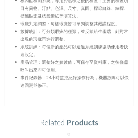
模內貼檢測系統，專用於貼標之後的檢查；主要的檢查項
目有異物、汙點、色澤、尺寸、真圓、標籤縫線、缺標、
標籤貼歪及標籤鑽紙等演算法。
瑕疵判定調整：每樣瑕疵皆可單獨調整其嚴謹程度。
數據統計：可分類瑕疵的種類，並反饋給生產端，針對常
出現的瑕疵再進行調整。
系統訓練：每個新的產品可以透過系統訓練協助使用者快
速設定。
產品管理：調整好之參數值，可儲存至資料庫，之後僅需
呼叫出來即可使用。
事件紀錄器：24小時監控紀錄操作行為，機器故障可以快
速回溯並修正。
Related
Products