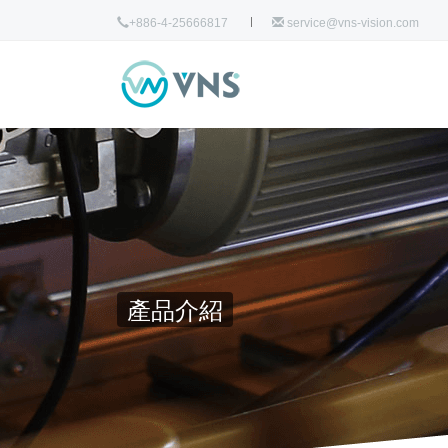
+886-4-25666817
service@vns-vision.com
產品介紹