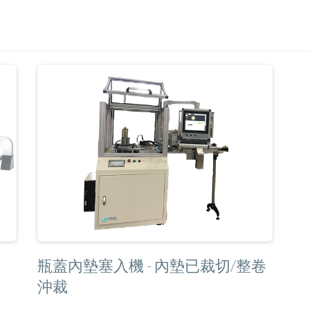
瓶蓋內墊塞入機 - 內墊已裁切/整卷
沖裁