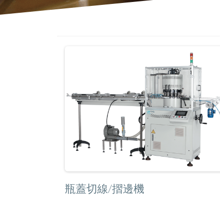
瓶蓋切線/摺邊機